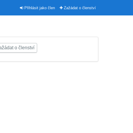
Přihlásit jako člen
Zažádat o členství
žádat o členství